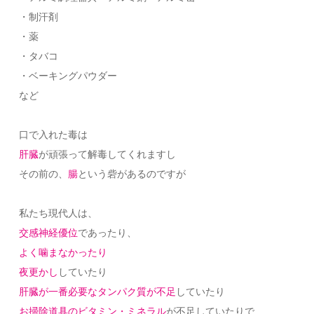
・制汗剤
・薬
・タバコ
・ベーキングパウダー
など
口で入れた毒は
肝臓
が頑張って解毒してくれますし
その前の、
腸
という砦があるのですが
私たち現代人は、
交感神経優位
であったり、
よく噛まなかったり
夜更かし
していたり
肝臓が一番必要な
タンパク質が不足
していたり
お掃除道具のビタミン・ミネラル
が不足していたりで