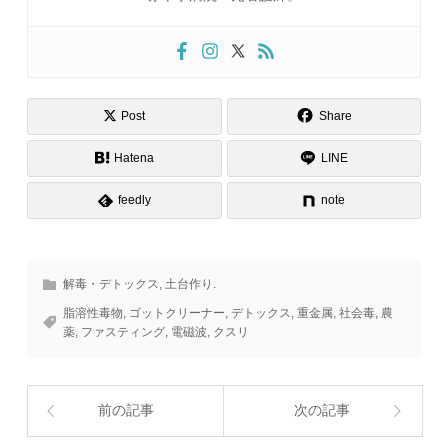
Post
Share
Hatena
LINE
feedly
note
解毒・デトックス
,
土台作り.
脂溶性毒物
,
ゴットクリーナー
,
デトックス
,
重金属
,
社会毒
,
農
薬
,
ファスティング
,
電磁波
,
クスリ
前の記事
次の記事