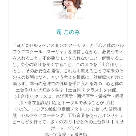
司 このみ
「ヨガ＆セルフケアスタジオ スーリヤ」と「心と体のセル
フケアスクール スーリヤ」を運営しながら、必要なモノ
を入れること、不必要なモノを入れないこと・解毒するこ
と、身心の巡りを良くすること、この３つを『土台作り.』
とし、その必要性を発信。これらを整えることで本来のそ
の人の状態になる、という考えを根底に、対症療法だけに
頼らず、本当の意味での健康を手に入れる為の、心と体の
土台作り.の大切さを学ぶ【土台作り.クラス】を開催。
（土台作り.クラスは、東洋医学・西洋医学・栄養学・呼吸
法・潜在意識活用などトータルで学ぶことが可能）
その他、ロシアの波動測定機メタトロンと使った健康相
談、セルフケアコーチング、五行音叉を使ったオンサセラ
ピーなどを行って、多くの方の【心と体の土台作り.】をサ
ポートしている。
赤十字病院・元看護師。