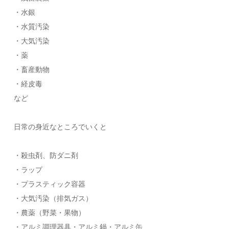
・水銀
・水質汚染
・大気汚染
・薬
・畜産動物
・経皮毒
など
日常の身近なところでいくと
・殺⾍剤、防ダニ剤
・ラップ
・プラスティック容器
・⼤気汚染（排気ガス）
・農薬（野菜・果物）
・アルミ調理器具・アルミ鍋・アルミ缶