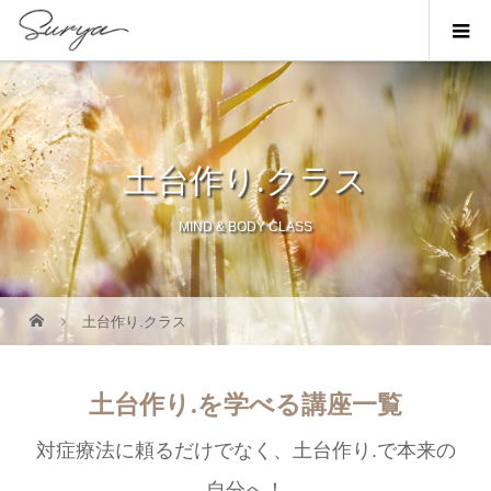
土台作り.クラス
MIND & BODY CLASS
土台作り.クラス
土台作り.を学べる講座一覧
対症療法に頼るだけでなく、土台作り.で本来の
自分へ！