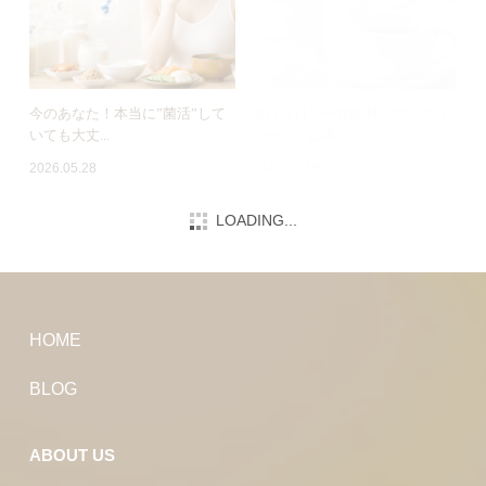
今のあなた！本当に”菌活”して
ゼロカロリー甘味料「エリスリ
いても大丈...
トール」は本...
2026.05.28
2026.05.28
LOADING...
肥満の本当の原因は「食べす
黄砂を「ただの砂」と思ってい
ぎ」だけではな...
ませんか？