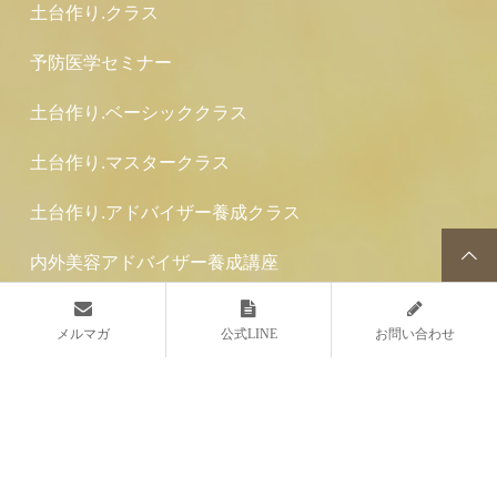
脳を目覚めさせる「渋み」の力
コーヒーは体にいい？カフェイ
ンと細胞・炎...
2026.05.14
2026.04.18
血糖値を乱さない食べ方
水素は体に良い？悪い？