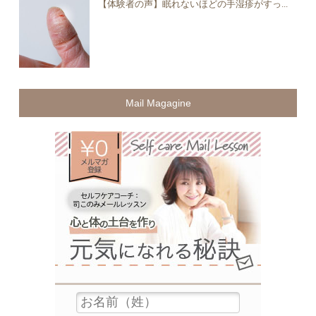
【体験者の声】眠れないほどの手湿疹がすっ...
Mail Magagine
無料メ