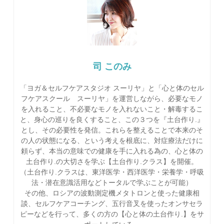
司 このみ
「ヨガ＆セルフケアスタジオ スーリヤ」と「心と体のセル
フケアスクール スーリヤ」を運営しながら、必要なモノ
を入れること、不必要なモノを入れないこと・解毒するこ
と、身心の巡りを良くすること、この３つを『土台作り.』
とし、その必要性を発信。これらを整えることで本来のそ
の人の状態になる、という考えを根底に、対症療法だけに
頼らず、本当の意味での健康を手に入れる為の、心と体の
土台作り.の大切さを学ぶ【土台作り.クラス】を開催。
（土台作り.クラスは、東洋医学・西洋医学・栄養学・呼吸
法・潜在意識活用などトータルで学ぶことが可能）
その他、ロシアの波動測定機メタトロンと使った健康相
談、セルフケアコーチング、五行音叉を使ったオンサセラ
ピーなどを行って、多くの方の【心と体の土台作り.】をサ