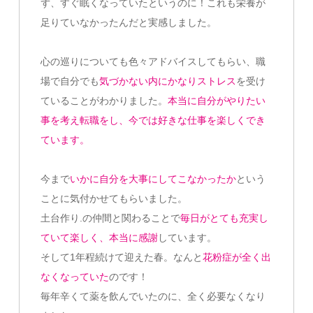
ず、すぐ眠くなっていたというのに！これも栄養が
足りていなかったんだと実感しました。
心の巡りについても色々アドバイスしてもらい、職
場で自分でも
気づかない内にかなりストレス
を受け
ていることがわかりました。
本当に自分がやりたい
事を考え転職をし、今では好きな仕事を楽しくでき
ています。
今まで
いかに自分を大事にしてこなかったか
という
ことに気付かせてもらいました。
土台作り.の仲間と関わることで
毎日がとても充実し
ていて楽しく、本当に感謝
しています。
そして1年程続けて迎えた春。なんと
花粉症が全く出
なくなっていた
のです！
毎年辛くて薬を飲んでいたのに、全く必要なくなり