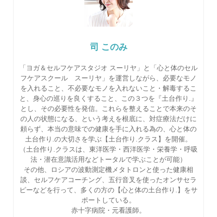
司 このみ
「ヨガ＆セルフケアスタジオ スーリヤ」と「心と体のセル
フケアスクール スーリヤ」を運営しながら、必要なモノ
を入れること、不必要なモノを入れないこと・解毒するこ
と、身心の巡りを良くすること、この３つを『土台作り.』
とし、その必要性を発信。これらを整えることで本来のそ
の人の状態になる、という考えを根底に、対症療法だけに
頼らず、本当の意味での健康を手に入れる為の、心と体の
土台作り.の大切さを学ぶ【土台作り.クラス】を開催。
（土台作り.クラスは、東洋医学・西洋医学・栄養学・呼吸
法・潜在意識活用などトータルで学ぶことが可能）
その他、ロシアの波動測定機メタトロンと使った健康相
談、セルフケアコーチング、五行音叉を使ったオンサセラ
ピーなどを行って、多くの方の【心と体の土台作り.】をサ
ポートしている。
赤十字病院・元看護師。