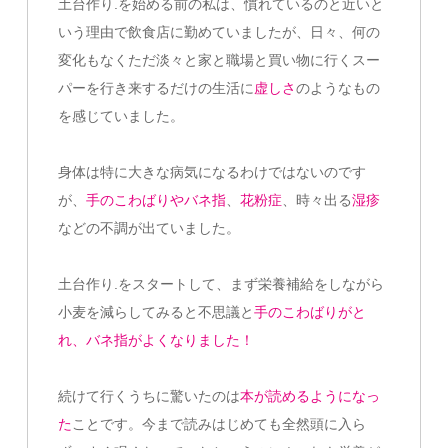
土台作り.を始める前の私は、慣れているのと近いと
いう理由で飲食店に勤めていましたが、日々、何の
変化もなくただ淡々と家と職場と買い物に行くスー
パーを行き来するだけの生活に
虚しさ
のようなもの
を感じていました。
身体は特に大きな病気になるわけではないのです
が、
手のこわばりやバネ指
、
花粉症
、時々出る
湿疹
などの不調が出ていました。
土台作り.をスタートして、まず栄養補給をしながら
小麦を減らしてみると不思議と
手のこわばりがと
れ、バネ指がよくなりました！
続けて行くうちに驚いたのは
本が読めるようになっ
た
ことです。今まで読みはじめても全然頭に入ら