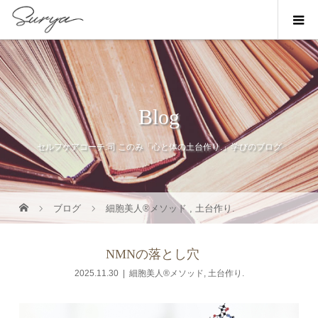
Blog
セルフケアコーチ:司 このみ「心と体の土台作り.」学びのブログ
ブログ
細胞美人®メソッド
,
土台作り.
NMNの落とし穴
2025.11.30
細胞美人®メソッド
,
土台作り.