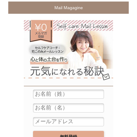
Mail Magagine
無料メ