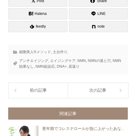
Post
Share
Hatena
LINE
feedly
note
細胞美人®メソッド
,
土台作り.
アンチエイジング
,
エイジングケア
,
NMN
,
NMNの落と穴
,
NMN
効果なし
,
NMN副反応
,
DNA+
,
若返り
前の記事
次の記事
関連記事
更年期でコレステロールが急に上がったあな...