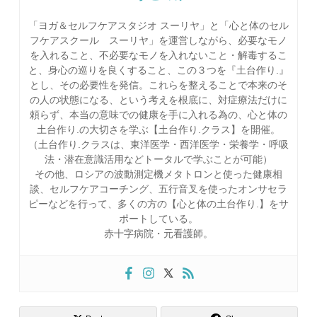
「ヨガ＆セルフケアスタジオ スーリヤ」と「心と体のセル
フケアスクール スーリヤ」を運営しながら、必要なモノ
を入れること、不必要なモノを入れないこと・解毒するこ
と、身心の巡りを良くすること、この３つを『土台作り.』
とし、その必要性を発信。これらを整えることで本来のそ
の人の状態になる、という考えを根底に、対症療法だけに
頼らず、本当の意味での健康を手に入れる為の、心と体の
土台作り.の大切さを学ぶ【土台作り.クラス】を開催。
（土台作り.クラスは、東洋医学・西洋医学・栄養学・呼吸
法・潜在意識活用などトータルで学ぶことが可能）
その他、ロシアの波動測定機メタトロンと使った健康相
談、セルフケアコーチング、五行音叉を使ったオンサセラ
ピーなどを行って、多くの方の【心と体の土台作り.】をサ
ポートしている。
赤十字病院・元看護師。