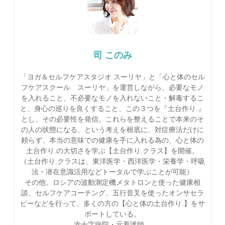
司 このみ
「ヨガ＆セルフケアスタジオ スーリヤ」と「心と体のセル
フケアスクール スーリヤ」を運営しながら、必要なモノ
を入れること、不必要なモノを入れないこと・解毒するこ
と、身心の巡りを良くすること、この３つを『土台作り.』
とし、その必要性を発信。これらを整えることで本来のそ
の人の状態になる、という考えを根底に、対症療法だけに
頼らず、本当の意味での健康を手に入れる為の、心と体の
土台作り.の大切さを学ぶ【土台作り.クラス】を開催。
（土台作り.クラスは、東洋医学・西洋医学・栄養学・呼吸
法・潜在意識活用などトータルで学ぶことが可能）
その他、ロシアの波動測定機メタトロンと使った健康相
談、セルフケアコーチング、五行音叉を使ったオンサセラ
ピーなどを行って、多くの方の【心と体の土台作り.】をサ
ポートしている。
赤十字病院・元看護師。