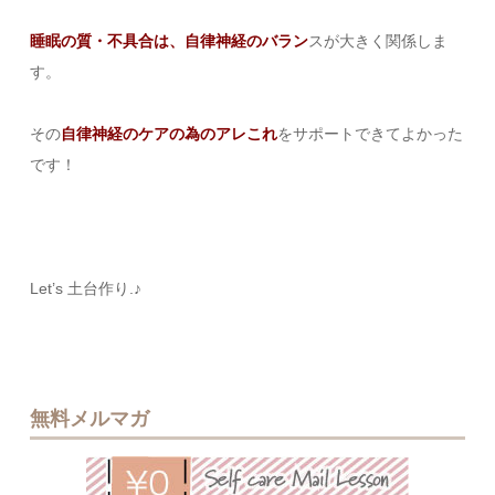
睡眠の質・不具合は、自律神経のバラン
スが大きく関係しま
す。
その
自律神経のケアの為のアレこれ
をサポートできてよかった
です！
Let’s 土台作り.♪
無料メルマガ
無料メルマ