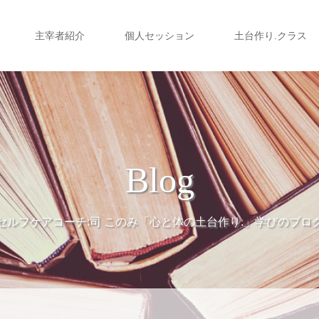
主宰者紹介
個人セッション
土台作り.クラス
Blog
セルフケアコーチ:司 このみ「心と体の土台作り.」学びのブロ