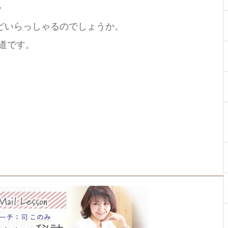
・
どいらっしゃるのでしょうか。
道です。
無料メルマガ（司