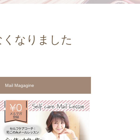
なくなりました
Mail Magagine
無料メル