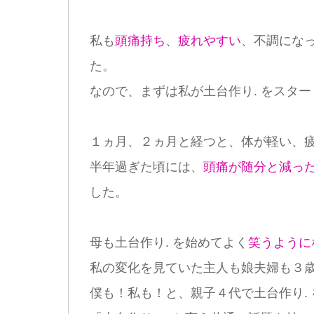
私も
頭痛持ち
、
疲れやすい
、不調にな
た。
なので、まずは私が土台作り. をスター
１ヵ月、２ヵ月と経つと、体が軽い、
半年過ぎた頃には、
頭痛が随分と減っ
した。
母も土台作り. を始めてよく
笑うように
私の変化を見ていた主人も娘夫婦も３
僕も！私も！と、親子４代で土台作り.