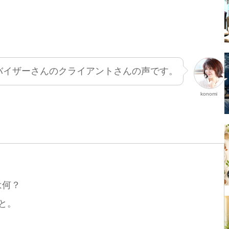
バイザーさんのクライアントさんの声です。
konomi
は何？
と。