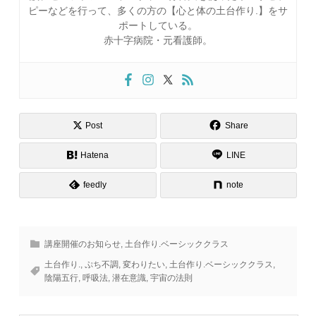
ピーなどを行って、多くの方の【心と体の土台作り.】をサ
ポートしている。
赤十字病院・元看護師。
Post
Share
Hatena
LINE
feedly
note
講座開催のお知らせ
,
土台作り.ベーシッククラス
土台作り.
,
ぷち不調
,
変わりたい
,
土台作り.ベーシッククラス
,
陰陽五行
,
呼吸法
,
潜在意識
,
宇宙の法則