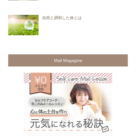
自然と調和した体とは
Mail Magagine
無料メ