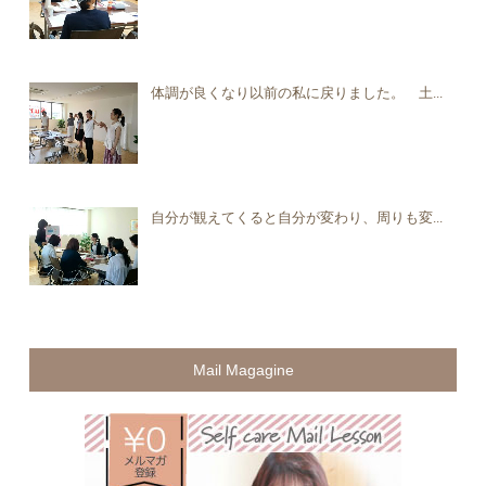
体調が良くなり以前の私に戻りました。 土...
自分が観えてくると自分が変わり、周りも変...
Mail Magagine
無料メ