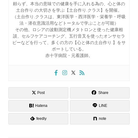
頼らず、本当の意味での健康を手に入れる為の、心と体の
土台作り.の大切さを学ぶ【土台作り.クラス】を開催。
（土台作り.クラスは、東洋医学・西洋医学・栄養学・呼吸
法・潜在意識活用などトータルで学ぶことが可能）
その他、ロシアの波動測定機メタトロンと使った健康相
談、セルフケアコーチング、五行音叉を使ったオンサセラ
ピーなどを行って、多くの方の【心と体の土台作り.】をサ
ポートしている。
赤十字病院・元看護師。
Post
Share
Hatena
LINE
feedly
note