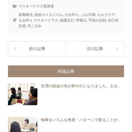
マスタークラス受講者
栄養療法
,
免疫のメカニズム
,
土台作り.
,
ぷち不調
,
セルフケア
,
土台作り.マスタークラス
,
陰陽五行
,
呼吸法
,
宇宙の法則
,
自己肯
定感
,
司このみ
前の記事
次の記事
関連記事
生理の経血の色が鮮やかになりました。土台...
物事をいろんな角度・パターンで観ることが...