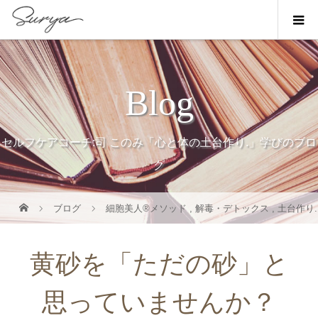
Blog
セルフケアコーチ:司 このみ「心と体の土台作り.」学びのブロ
グ
ブログ
細胞美人®メソッド
,
解毒・デトックス
,
土台作り.
黄砂を「ただの砂」と
思っていませんか？