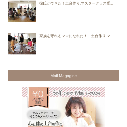
彼氏ができた！土台作り.マスタークラス受...
家族を守れるママになれた！ 土台作り.マ...
Mail Magagine
無料メ