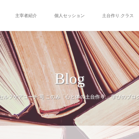
主宰者紹介
個人セッション
土台作り.クラス
Blog
セルフケアコーチ:司 このみ「心と体の土台作り.」学びのブロ