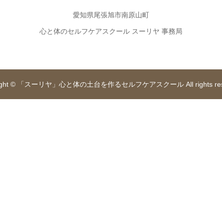
愛知県尾張旭市南原山町
心と体のセルフケアスクール スーリヤ 事務局
right © 「スーリヤ」心と体の土台を作るセルフケアスクール All rights rese