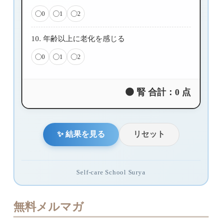
0
1
2
10. 年齢以上に老化を感じる
0
1
2
🌑 腎 合計：
0
点
✨ 結果を見る
リセット
Self-care School Surya
無料メルマガ