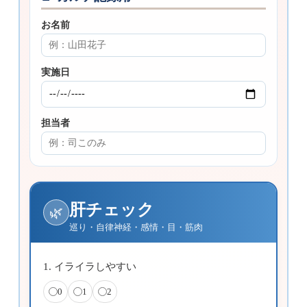
お名前
実施日
担当者
肝チェック
🌿
巡り・自律神経・感情・目・筋肉
1. イライラしやすい
0
1
2