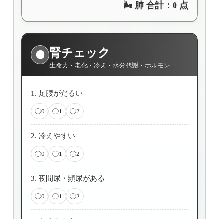
🌬️ 肺 合計：
0
点
腎チェック
🌑
生命力・老化・冷え・水分代謝・ホルモン
1. 足腰がだるい
0
1
2
2. 冷えやすい
0
1
2
3. 夜間尿・頻尿がある
0
1
2