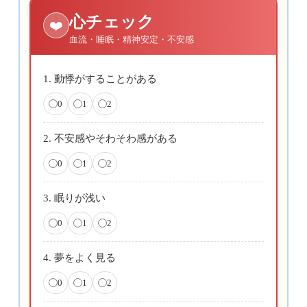
心チェック
❤️
血流・睡眠・精神安定・不安感
1. 動悸がすることがある
0
1
2
2. 不安感やそわそわ感がある
0
1
2
3. 眠りが浅い
0
1
2
4. 夢をよく見る
0
1
2