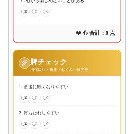
10. 心から楽しめないことがある
0
1
2
❤️ 心 合計：
0
点
脾チェック
🌾
消化吸収・胃腸・むくみ・疲労感
1. 食後に眠くなりやすい
0
1
2
2. 胃もたれしやすい
0
1
2