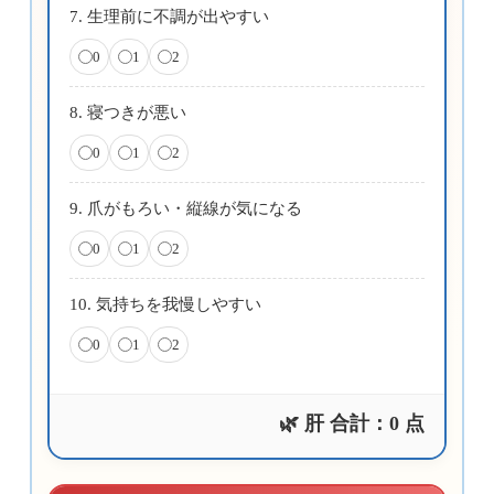
7. 生理前に不調が出やすい
0
1
2
8. 寝つきが悪い
0
1
2
9. 爪がもろい・縦線が気になる
0
1
2
10. 気持ちを我慢しやすい
0
1
2
🌿 肝 合計：
0
点