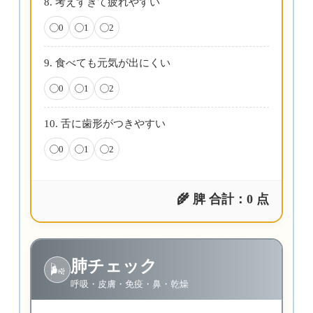
8. 考えすぎて疲れやすい
0
1
2
9. 食べても元気が出にくい
0
1
2
10. 舌に歯形がつきやすい
0
1
2
🌾 脾 合計：
0
点
肺チェック
🌬️
呼吸・皮膚・免疫・鼻・乾燥