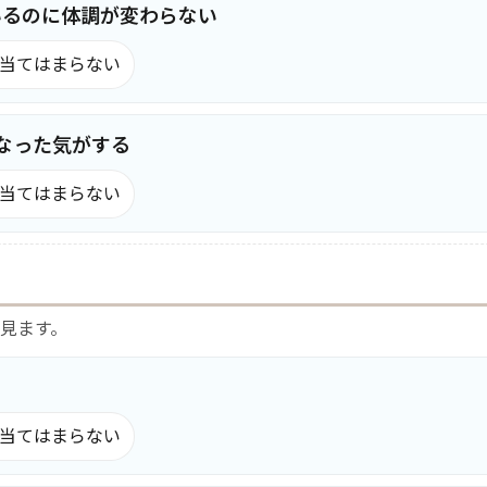
ているのに体調が変わらない
当てはまらない
くなった気がする
当てはまらない
見ます。
当てはまらない