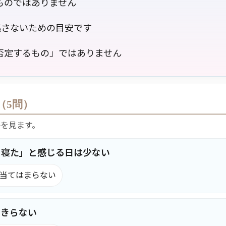
ものではありません
逃さないための目安です
否定するもの」ではありません
（5問）
を見ます。
よく寝た」と感じる日は少ない
当てはまらない
けきらない