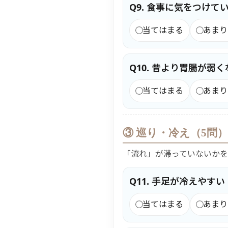
Q9. 食事に気をつけ
当てはまる
あまり
Q10. 昔より胃腸が弱
当てはまる
あまり
③ 巡り・冷え（5問）
「流れ」が滞っていないかを
Q11. 手足が冷えやすい
当てはまる
あまり