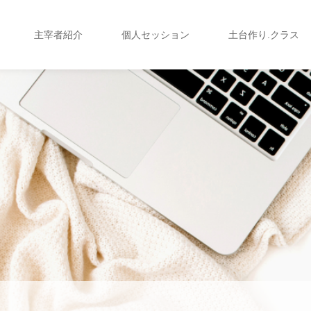
主宰者紹介
個人セッション
土台作り.クラス