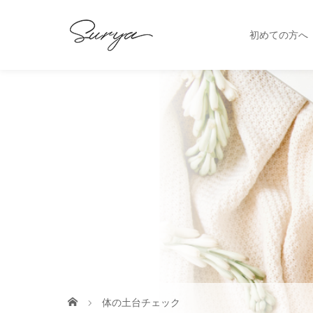
初めての方へ
体の土台チェック